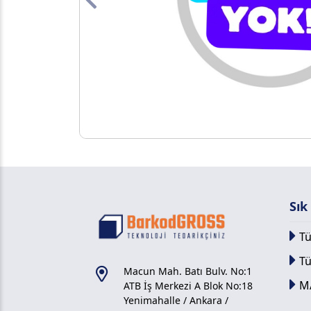
Previous
Sık
Tü
T
Macun Mah. Batı Bulv. No:1
M
ATB İş Merkezi A Blok No:18
Yenimahalle / Ankara /