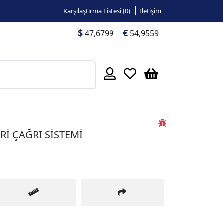
Karşılaştırma Listesi (
0
)
İletişim
$
€
47,6799
54,9559
Rİ ÇAĞRI SİSTEMİ