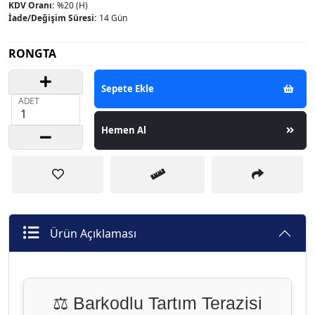
KDV Oranı:
%20 (H)
İade/Değişim Süresi:
14 Gün
RONGTA
Sepete Ekle
ADET
Hemen Al
Ürün Açıklaması
⚖️ Barkodlu Tartım Terazisi