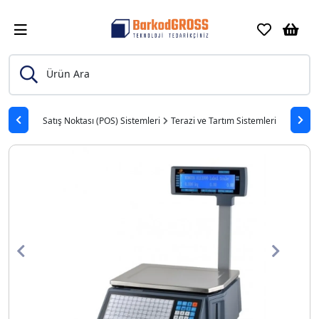
Ürün Ara
Satış Noktası (POS) Sistemleri
Terazi ve Tartım Sistemleri
Previous
Next