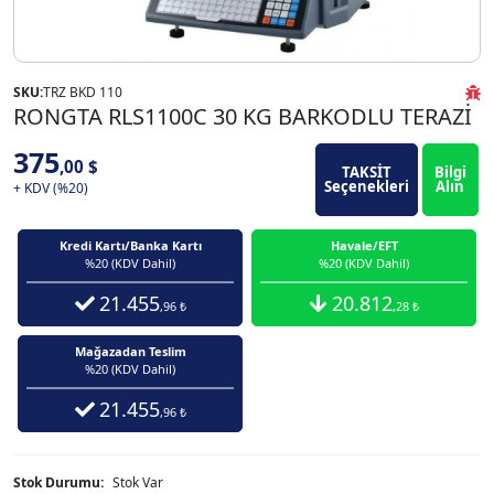
SKU:
TRZ BKD 110
RONGTA RLS1100C 30 KG BARKODLU TERAZİ
375
,00 $
TAKSİT
Bilgi
Seçenekleri
Alın
+ KDV (%20)
Kredi Kartı/Banka Kartı
Havale/EFT
%20 (KDV Dahil)
%20 (KDV Dahil)
21.455
20.812
,96 ₺
,28 ₺
Mağazadan Teslim
%20 (KDV Dahil)
21.455
,96 ₺
Stok Durumu:
Stok Var