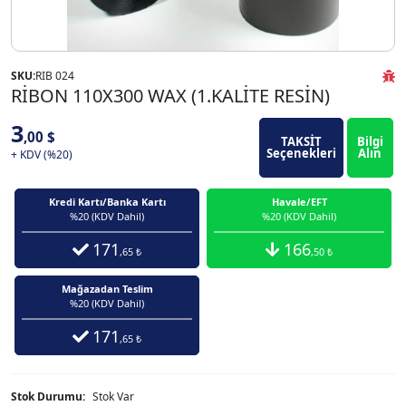
SKU:
RIB 024
RİBON 110X300 WAX (1.KALİTE RESİN)
3
,00 $
TAKSİT
Bilgi
Seçenekleri
Alın
+ KDV (%20)
Kredi Kartı/Banka Kartı
Havale/EFT
%20 (KDV Dahil)
%20 (KDV Dahil)
171
166
,65 ₺
,50 ₺
Mağazadan Teslim
%20 (KDV Dahil)
171
,65 ₺
Stok Durumu:
Stok Var