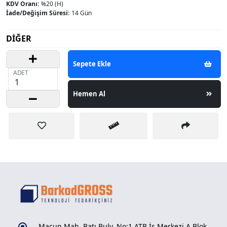
KDV Oranı:
%20 (H)
İade/Değişim Süresi:
14 Gün
DİĞER
Sepete Ekle
ADET
Hemen Al
Macun Mah. Batı Bulv. No:1 ATB İş Merkezi A Blok