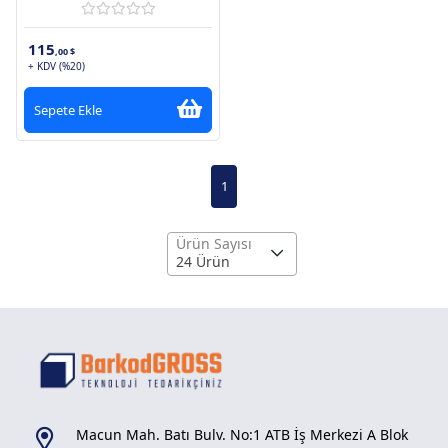
115
,00 $
+ KDV (%20)
Sepete Ekle
1
Ürün Sayısı
24 Ürün
Macun Mah. Batı Bulv. No:1 ATB İş Merkezi A Blok