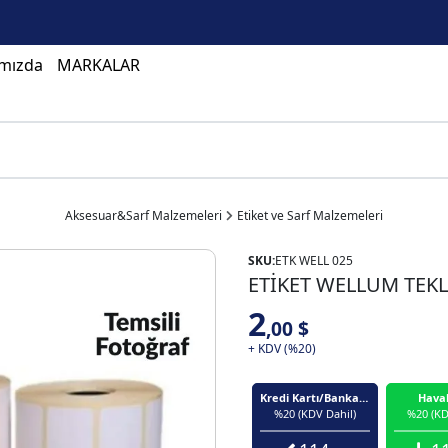
mızda
MARKALAR
Aksesuar&Sarf Malzemeleri
Etiket ve Sarf Malzemeleri
SKU:
ETK WELL 025
ETİKET WELLUM TEKLİ
2
,00 $
+ KDV (%20)
Kredi Kartı/Banka Kartı
Hava
%20 (KDV Dahil)
%20 (KD