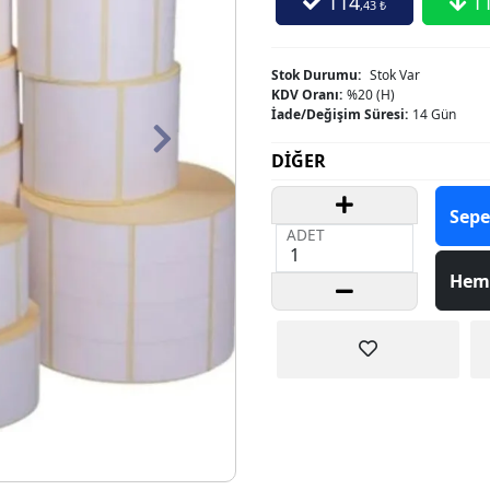
114
1
,43 ₺
Stok Durumu:
Stok Var
KDV Oranı:
%20 (H)
İade/Değişim Süresi:
14 Gün
Next
DİĞER
Sepe
ADET
Hem