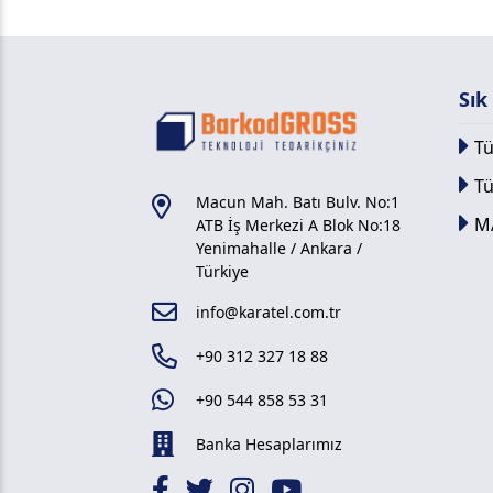
Sık
Tü
T
Macun Mah. Batı Bulv. No:1
M
ATB İş Merkezi A Blok No:18
Yenimahalle / Ankara /
Türkiye
info@karatel.com.tr
+90 312 327 18 88
+90 544 858 53 31
Banka Hesaplarımız