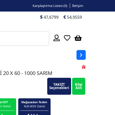
Karşılaştırma Listesi (
0
)
İletişim
$
€
47,6799
54,9559
 20 X 60 - 1000 SARIM
TAKSİT
Bilgi
Seçenekleri
Alın
le/EFT
Mağazadan Teslim
V Dahil)
%20 (KDV Dahil)